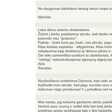
Na daugumas darbdaviu tiesiog neturi vizijos ko
Mykolas
Laba diena visiems skaitantiems.
Žiūrint į darbo pasiūlymus atrodo, kad darbo vie
pasirodo visu "gražumu".
Patirtis - žodis kuris jau žudo, nes atrodo, papr
Kitas keistas aspektas - atlyginimas. Arba mini
reikalavimai kaip direktoriui ar lėktuvo pilotui ir
Dar teko asmeniškai susidurti su darbdaviais, k
"veikėjų" nekontroliuojamai agresyvų elgesį tam
Ačiū.
Renatas.
Nuoširdžiausi sveikinimai Dainorai, kad rado sva
Kažkodėl man atrodo, kad jeigu nurodai savo amž
trūkumas negu privalumas! Ir į pokalbius net n
Man keista, jog tokiame garbiame darbo paiešk
žeminti savo orumą ir sutikti dirbi bet kokį dar
priešingu atveju greičiausia taip ir liksi bedar