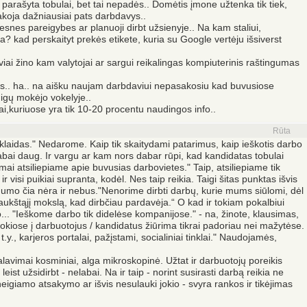
i parašyta tobulai, bet tai nepadės.. Domėtis įmone užtenka tik tiek,
akoja dažniausiai pats darbdavys..
tesnes pareigybes ar planuoji dirbt užsienyje.. Na kam staliui,
a? kad perskaityt prekės etikete, kuria su Google vertėju išsiverst
ai žino kam valytojai ar sargui reikalingas kompiuterinis raštingumas
es.. ha.. na aišku naujam darbdaviui nepasakosiu kad buvusiose
nigų mokėjo vokelyje..
alai,kuriuose yra tik 10-20 procentu naudingos info..
Rūta
aidas." Nedarome. Kaip tik skaitydami patarimus, kaip ieškotis darbo
 labai daug. Ir vargu ar kam nors dabar rūpi, kad kandidatas tobulai
mai atsiliepiame apie buvusias darbovietes." Taip, atsiliepiame tik
r visi puikiai supranta, kodėl. Nes taip reikia. Taigi šitas punktas išvis
dumo čia nėra ir nebus."Nenorime dirbti darbų, kurie mums siūlomi, dėl
aukštąjį mokslą, kad dirbčiau pardavėja.“ O kad ir tokiam pokalbiui
... "Ieškome darbo tik didelėse kompanijose." - na, žinote, klausimas,
okiose į darbuotojus / kandidatus žiūrima tikrai padoriau nei mažytėse.
., karjeros portalai, pažįstami, socialiniai tinklai." Naudojamės,
ikalavimai kosminiai, alga mikroskopinė. Užtat ir darbuotojų poreikis
ų leist užsidirbt - nelabai. Na ir taip - norint susirasti darbą reikia ne
neigiamo atsakymo ar išvis nesulauki jokio - svyra rankos ir tikėjimas