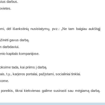
sius darbus.
ovietes.
mi, dėl išankstinių nusistatymų, pvz.: „Ne tam baigiau aukštąjį
ažinėti gavus darbą.
m darbdaviui.
nio kapitalo kompanijose.
ksime tada, kai priims į darbą.
t.y., karjeros portalai, pažįstami, socialiniai tinklai.
okome.
ų poreikis, tikrai kiekvienas galime susirasti sau mėgiamą darbą.