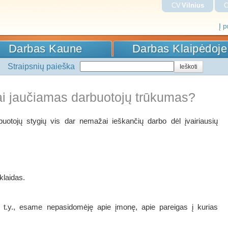
CV
Vilnius
Į 
Darbas Kaune
Darbas Klaipėdoje
Straipsnių paieška
i jaučiamas darbuotojų trūkumas?
buotojų stygių vis dar nemažai ieškančių darbo dėl įvairiausių
laidas.
t.y., esame nepasidomėję apie įmonę, apie pareigas į kurias