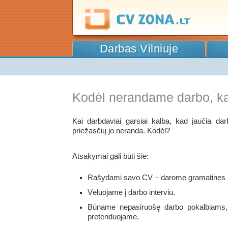
Darbas Vilniuje
Kodėl nerandame darbo, ka
Kai darbdaviai garsiai kalba, kad jaučia dar
priežasčių jo neranda. Kodėl?
Atsakymai gali būti šie:
Rašydami savo CV – darome gramatines k
Vėluojame į darbo interviu.
Būname nepasiruošę darbo pokalbiams, 
pretenduojame.