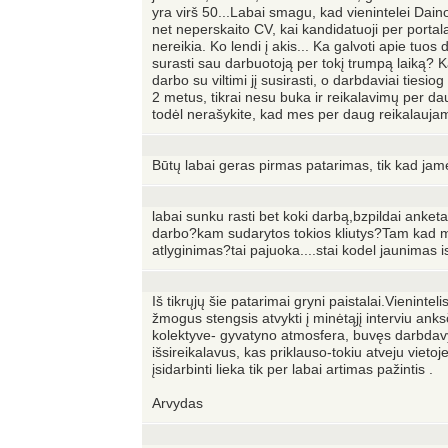
yra virš 50...Labai smagu, kad vienintelei Dain
net neperskaito CV, kai kandidatuoji per portalą
nereikia. Ko lendi į akis... Ka galvoti apie tuo
surasti sau darbuotoją per tokį trumpą laiką?
darbo su viltimi jį susirasti, o darbdaviai ties
2 metus, tikrai nesu buka ir reikalavimų per daug
todėl nerašykite, kad mes per daug reikalaujam
Būtų labai geras pirmas patarimas, tik kad jame
labai sunku rasti bet koki darbą,bzpildai anketa 
darbo?kam sudarytos tokios kliutys?Tam kad m
atlyginimas?tai pajuoka....stai kodel jaunimas i
Iš tikrųjų šie patarimai gryni paistalai.Vieninte
žmogus stengsis atvykti į minėtąjį interviu ank
kolektyve- gyvatyno atmosfera, buvęs darbdavys 
išsireikalavus, kas priklauso-tokiu atveju viet
įsidarbinti lieka tik per labai artimas pažintis .
Arvydas