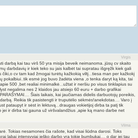
Virgis
ti darbą kai tau virš 50 yra misija beveik neimanoma..jūsų cv skaito
ų darbdavių ir kiek teko su jais kalbėt tai supratau išgręžk kiek gali
čiki,o cv tam kad žmogai turėtų kažkokią viltį...tiesa man per kažkokį
ų pokalbiui..tik esmė jog buvo žadėta viena ,o tenka daryt ką kita, tai
apie 500 ,bet realiai minimalkė...užtat ir neršiu po visus tinklapius su
yst negalima nes 2 klaidos jau atsiejo 60 euru + darbo grafikai
 PARAŠYMAI.... Šiais laikais, kai jaučiamas didelis darbuotojų poreikis,
arbą. Reikia tik pasistengti ir truputėlio sėkmės!anekdotas.... Varo į
st pataupyt ir sėst in lėktuvą...draugas vokietijoj dirba ta patį tik
o jei ir dirba tai gauna už viršvalandžius ,apie ką mano darbe net
Vilma
arė. Tokias nesamones čia rašote, kad visai liūdna darosi. Toks
 tikrai labai intensyviai ieško darbo yra tokie bumbukai..., o dar jei tau