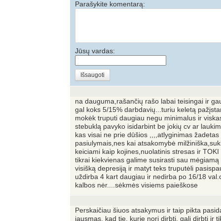
Parašykite komentarą:
Jūsų vardas:
Išsaugoti
na dauguma,rašančių rašo labai teisingai ir gau
gal koks 5/15% darbdavių...turiu keletą pažįstam
mokėk truputi daugiau negu minimalus ir viskas 
stebuklą pavyko isidarbint be jokių cv ar laukim
kas visai ne prie dūšios ,,,,atlyginimas žadetas 
pasiulymais,nes kai atsakomybė milžiniška,sukl
keiciami kaip kojines,nuolatinis stresas ir TOKI
tikrai kiekvienas galime susirasti sau mėgiamą d
visišką depresiją ir matyt teks truputėli pasispau
uždirba 4 kart daugiau ir nedirba po 16/18 val.
kalbos nėr....sėkmės visiems paieškose
Perskaičiau šiuos atsakymus ir taip pikta pasid
jausmas, kad tie, kurie nori dirbti, gali dirbti ir