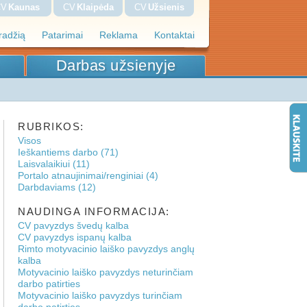
CV
Kaunas
CV
Klaipėda
CV
Užsienis
pradžią
Patarimai
Reklama
Kontaktai
Darbas užsienyje
RUBRIKOS:
Visos
Ieškantiems darbo (71)
Laisvalaikiui (11)
Portalo atnaujinimai/renginiai (4)
Darbdaviams (12)
NAUDINGA INFORMACIJA:
CV pavyzdys švedų kalba
CV pavyzdys ispanų kalba
Rimto motyvacinio laiško pavyzdys anglų
kalba
Motyvacinio laiško pavyzdys neturinčiam
darbo patirties
Motyvacinio laiško pavyzdys turinčiam