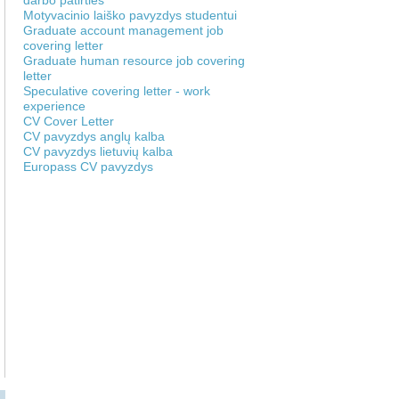
darbo patirties
Motyvacinio laiško pavyzdys studentui
Graduate account management job
covering letter
Graduate human resource job covering
letter
Speculative covering letter - work
experience
CV Cover Letter
CV pavyzdys anglų kalba
CV pavyzdys lietuvių kalba
Europass CV pavyzdys