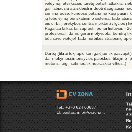
valdymą, atvirkščiai, turėtų patarti atkakliai sie
gali labiausia atsiskleisti ir duoti daugiausia
seminaruose, kuriuose patariama kaip pasirinkt
jų tobulėjimą bei skatinimo sistemą, tada atsira
eis dirbti į prekybos centrą ir piktai žvilgčios į 
Pagaliau laikas tai suprasti, ponai lietuviai, -
profesionali, darni, gerai motyvuota, bendrų ti
būti savo vietoje! Tada nereikės straipsnių api
Darbą (tikrai tokį,apie kurį galėjau tik pasvaj
dar mokymosi,intensyvios paieškos, tikėjimo -p
moteris.Taigi, sėkmės,tik nepraskite vilties.:)
In
Ta
Tel.: +370 624 00637
nu
El. paštas: info@cvzona.lt
ap
Re
Ko