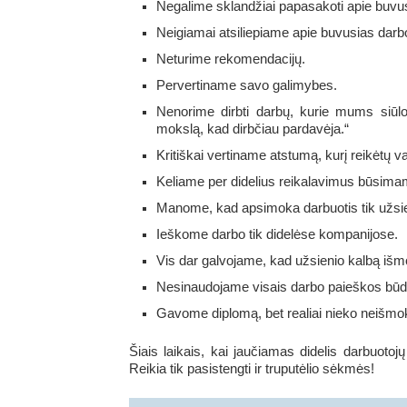
Negalime sklandžiai papasakoti apie buvu
Neigiamai atsiliepiame apie buvusias darb
Neturime rekomendacijų.
Pervertiname savo galimybes.
Nenorime dirbti darbų, kurie mums siūlo
mokslą, kad dirbčiau pardavėja.“
Kritiškai vertiname atstumą, kurį reikėtų v
Keliame per didelius reikalavimus būsima
Manome, kad apsimoka darbuotis tik užsie
Ieškome darbo tik didelėse kompanijose.
Vis dar galvojame, kad užsienio kalbą išmo
Nesinaudojame visais darbo paieškos būdais, 
Gavome diplomą, bet realiai nieko neišm
Šiais laikais, kai jaučiamas didelis darbuotoj
Reikia tik pasistengti ir truputėlio sėkmės!