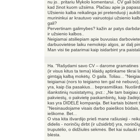
nu jo.. pritariu Mykolo komentarui.. CV gali būt
kad žinot kuom užsiima. Plačiau apie ja papas
Užsienio kalba reikalinga jei pretenduoji į aukš
murininkui ar krautuvo vairuotojui užsienio kalb
gali?
Pervertinam galimybes? kažin ar patys darbdavi
ir užsienio kalbos..
Neigiamai atsiliepiam apie buvusias darboviet
darbuovietėse laiku nemokėjo algos, ar dalį pi
Man visi tie patarimai kaip isidarbint yra paist
Ha. "Rašydami savo CV – darome gramatines kl
(ir visus kitus ta tema) klaidų aptinkame tikrai
gimtąją kalbą mokėtų. O gaila. Toliau... "Neigia
teigiamai (nors to teigiamo ten gal nė nebuvo), i
yra, kaip čia pasakius... beprasmiškas. Nuošir
išankstinių nusistatymų, pvz.: „Ne tam baigiau 
pakviestų, o pakvietę paskambintų, kaip žadėjo
kas yra DIDELĖ kompanija. Bet kartais būtent t
"Nesinaudojame visais darbo paieškos būdais, t.y
ieškome. Bet...
O visa kita išvardijo prieš mane rašiusieji - re
didelis - norinčių dirbt (ir užsidirbt) yra, norinči
truputėlio, o didžiulės sėkmės. Bet kai sulauki 
blėsta.