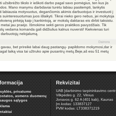
kti užsibrėžto tikslo ir ieškoti darbo pagal savo pomėgius, ten kus jis
 naudos. Mano manymu darbdaviai turėtu labiau pasitempti, lankytis
i labiausia motyvuotus, degančiomis akimis darbuotojus ir investuoti į
s suinteresuotumas juos išlaikyti. Tikrai nieko gero nebus, jei mokytoja
kiekvieną pirkėją kaip į kankintoją, ar mokslų daktaras eis dirbti taksistu.
 26 metai jau praėjo. Išmokime sekti geros praktikos pavyzdžiais. Tik
kslų vedama komanda gali didžiulius kalnus nuversti! Kiekvienas turi
e darbuotojų nelojalumą.
Dainora
oti) gavau, bet prireikė labai daug pastangų- papildomo mokymosi,dar ir
agal laiką visa tai užtruko apie pusantrų metų.Beje,aš esu 51 metų
formacija
Rekvizitai
UAB Įdarbinimo tarpininkavimo cent
isyklės, privatumo
Vilkpėdės g. 22, Vilnius
ostatos, asmens duomenų
Jonavos g. 62 A (401 kab), Kaunas
saugos sąlygos
Įm.kodas: 133837127
klama
PVM kodas: LT338371219
ntaktai