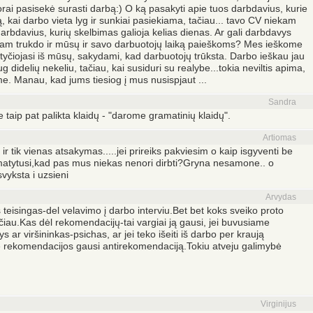
orai pasisekė surasti darbą:) O ką pasakyti apie tuos darbdavius, kurie
, kai darbo vieta lyg ir sunkiai pasiekiama, tačiau... tavo CV niekam
s darbdavius, kurių skelbimas galioja kelias dienas. Ar gali darbdavys
 Kam trukdo ir mūsų ir savo darbuotojų laiką paieškoms? Mes ieškome
iog tyčiojasi iš mūsų, sakydami, kad darbuotojų trūksta. Darbo ieškau jau
 didelių nekeliu, tačiau, kai susiduri su realybe...tokia neviltis apima,
e. Manau, kad jums tiesiog į mus nusispjaut ...
Sandra
 taip pat palikta klaidų - "darome gramatinių klaidų".
Artiomas
ir tik vienas atsakymas.....jei prireiks pakviesim o kaip isgyventi be
atytusi,kad pas mus niekas nenori dirbti?Gryna nesamone.. o
svyksta i uzsieni
Arvydas
lis teisingas-del velavimo į darbo interviu.Bet bet koks sveiko proto
sčiau.Kas dėl rekomendacijų-tai vargiai ją gausi, jei buvusiame
ar viršininkas-psichas, ar jei teko išeiti iš darbo per kraują
oje rekomendacijos gausi antirekomendaciją.Tokiu atveju galimybė
Virginijus