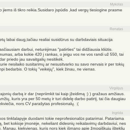
Mykolas
 jiems iš tikro reikia.Susidaro įspūdis ,kad vergų tiesiogine prasme
Renatas
tų labai daug,tačiau realiai susidūrus su darbdaviais situacija
asčiausiam darbui, neturėjimas "patirties" tai didžiausia kliūtis.
mumas, arba kokie 420 į rankas, o jeigu vos ne vos randi už 550, tai
 dar priedo jau savaitgalių nesitikėk.
urie nesilaiko susitarimų ar nesusitvarko su savo nervais ir per tokių
pi bedarbis. O tokių "veikėjų", kiek žinau, ne vienas.
Virgilijus
jonių darbą ir dar (nepriimkit tai kaip įžeidimą :) ) gražaus amžiaus.
ių, kuris yra per 50 metų ir turi didelę darbo patirtį, tai čia daugiau
ekviečia, nors CV parašytas profesionalų. :(
Ingrida
os tinklalapyje duodami tokie neprofesionalūs patarimai. Patariama
bą, bet kokioje įmonėje, nekeliant didesnių reikalavimų darbdaviui, nes
biu. Manau, kiekvienas, kuris nors kiek išmano apie žmogiškųjų išteklių