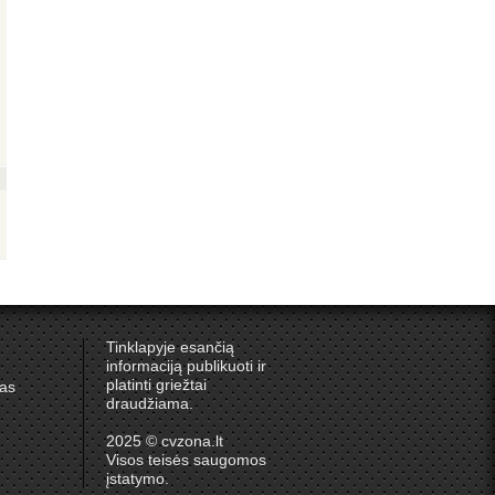
Tinklapyje esančią
informaciją publikuoti ir
platinti griežtai
ras
draudžiama.
2025 © cvzona.lt
Visos teisės saugomos
įstatymo.