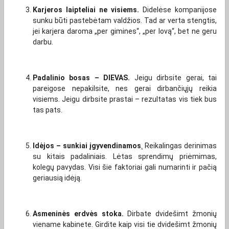
Karjeros laipteliai ne visiems.
Didelėse kompanijose
sunku būti pastebėtam valdžios. Tad ar verta stengtis,
jei karjera daroma „per gimines“, „per lovą“, bet ne geru
darbu.
Padalinio bosas – DIEVAS.
Jeigu dirbsite gerai, tai
pareigose nepakilsite, nes gerai dirbančiųjų reikia
visiems. Jeigu dirbsite prastai – rezultatas vis tiek bus
tas pats.
Idėjos – sunkiai įgyvendinamos
.
Reikalingas derinimas
su kitais padaliniais. Lėtas sprendimų priėmimas,
kolegų pavydas. Visi šie faktoriai gali numarinti ir pačią
geriausią idėją.
Asmeninės erdvės stoka.
Dirbate dvidešimt žmonių
viename kabinete. Girdite kaip visi tie dvidešimt žmonių