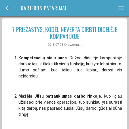
KARJEROS PATARIMAI
bars
7 PRIEŽASTYS, KODĖL NEVERTA DIRBTI DIDELĖJE
KOMPANIJOJE
2015-07-08 © cvzona.lt
Kompetencijų siaurumas.
Dažnai didelėje kompanijoje
darbuotojai atlieka tik vieną funkciją, kuri yra labai siaura.
Jums pačiam, kuo toliau, tuo labiau, darosi vis
neįdomiau.
Mažėja Jūsų patrauklumas darbo rinkoje.
Kuo ilgiau
užsisėdi prie vienos operacijos, tuo sunkiau yra surasti
kitą darbą, nes paprasčiausiai Jūsų darbo įgūdžiai būna
dingę.