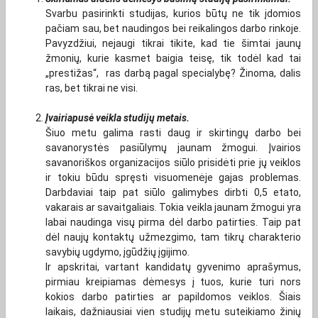
Svarbu pasirinkti studijas, kurios būtų ne tik įdomios
pačiam sau, bet naudingos bei reikalingos darbo rinkoje.
Pavyzdžiui, nejaugi tikrai tikite, kad tie šimtai jaunų
žmonių, kurie kasmet baigia teisę, tik todėl kad tai
„prestižas“, ras darbą pagal specialybę? Žinoma, dalis
ras, bet tikrai ne visi.
Įvairiapusė veikla studijų metais.
Šiuo metu galima rasti daug ir skirtingų darbo bei
savanorystės pasiūlymų jaunam žmogui. Įvairios
savanoriškos organizacijos siūlo prisidėti prie jų veiklos
ir tokiu būdu spręsti visuomenėje gajas problemas.
Darbdaviai taip pat siūlo galimybes dirbti 0,5 etato,
vakarais ar savaitgaliais. Tokia veikla jaunam žmogui yra
labai naudinga visų pirma dėl darbo patirties. Taip pat
dėl naujų kontaktų užmezgimo, tam tikrų charakterio
savybių ugdymo, įgūdžių įgijimo.
Ir apskritai, vartant kandidatų gyvenimo aprašymus,
pirmiau kreipiamas dėmesys į tuos, kurie turi nors
kokios darbo patirties ar papildomos veiklos. Šiais
laikais, dažniausiai vien studijų metu suteikiamo žinių