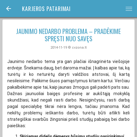
KARJEROS PATARIMAI
bars
JAUNIMO NEDARBO PROBLEMA – PRADĖKIME
SPRĘSTI NUO SAVĘS
2014-11-19 © cvzona.lt
Jaunimo nedarbo tema yra gan plačiai išnagrinėta viešojoje
erdvėje. Šnekama daug, bet daroma mažai. Į kalbas apie tai, ką
turėtų ir ko neturėtų daryti valdžios atstovai, šį kartą
nesileisime. Palikime šiuos pamąstymus kitam kartui. Verčiau
pakalbėkime apie tai, kaip jaunas žmogus gali padėti pats sau.
Dažnas jaunuoliai baigęs profesinę ar aukštąją mokyklą
skundžiasi, kad negali rasti darbo. Nesiginčysiu, rasti darbą
pagal specialybę tikrai nėra lengva, tačiau įmanoma. Kad
nekiltų problemų ieškantis darbo, turėtų būti atlikti keli
strategiškai svarbūs žingsniai prieš studijų pabaigą bei darbo
paieškas:
Skiriamas didelis dėmesys būsimų studijų pasirinkimui.