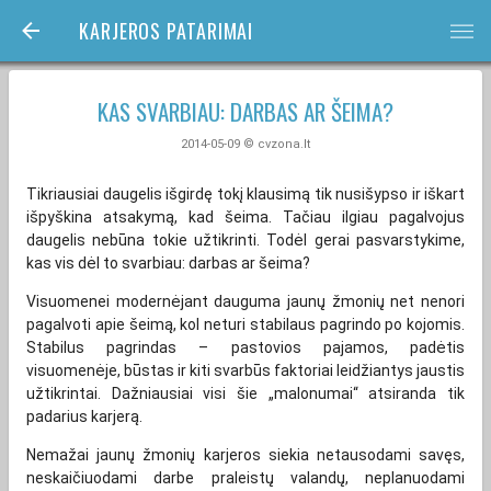
KARJEROS PATARIMAI
bars
KAS SVARBIAU: DARBAS AR ŠEIMA?
2014-05-09 © cvzona.lt
Tikriausiai daugelis išgirdę tokį klausimą tik nusišypso ir iškart
išpyškina atsakymą, kad šeima. Tačiau ilgiau pagalvojus
daugelis nebūna tokie užtikrinti. Todėl gerai pasvarstykime,
kas vis dėl to svarbiau: darbas ar šeima?
Visuomenei modernėjant dauguma jaunų žmonių net nenori
pagalvoti apie šeimą, kol neturi stabilaus pagrindo po kojomis.
Stabilus pagrindas – pastovios pajamos, padėtis
visuomenėje, būstas ir kiti svarbūs faktoriai leidžiantys jaustis
užtikrintai. Dažniausiai visi šie „malonumai“ atsiranda tik
padarius karjerą.
Nemažai jaunų žmonių karjeros siekia netausodami savęs,
neskaičiuodami darbe praleistų valandų, neplanuodami