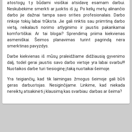
atostogų t.y būdami visiškai atsidavę esamam darbui.
Neskubėkime smerkti ar juoktis iš jų. Po kelių metų alinančio
darbo jie dažnai tampa savo srities profesionalais. Darbo
rinkoje tokių labai trūksta. Jie gali rinktis sau priimtiną darbo
vietą, reikalauti norimo atlyginimo ir jaustis pakankamai
komfortiškai. Ar tai blogai? Sprendimą priima kiekvienas
asmeniškai. Šeimos planavimas turint pagrindą nėra
smerktinas pavyzdys.
Darbe kiekvienas iš mūsų praleidžiame didžiausią gyvenimo
dalį, todėl gerai jaustis savo darbo vietoje yra labai svarbu!!!
Nuotaikos darbe turi tiesioginę įtaką nuotaikai šeimoje.
Yra teigiančių, kad tik laimingas žmogus šeimoje gali būti
geras darbuotojas. Nesiginčijame. Linkime, kad niekada
nereiktų atsakinėti į klausimą kas svarbiau: darbas ar šeima?