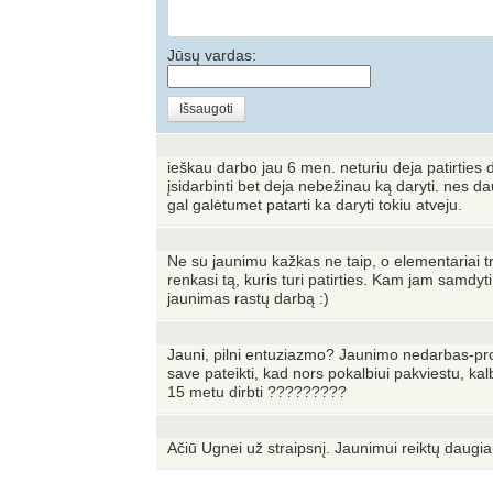
Jūsų vardas:
Išsaugoti
ieškau darbo jau 6 men. neturiu deja patirties 
įsidarbinti bet deja nebežinau ką daryti. nes dau
gal galėtumet patarti ka daryti tokiu atveju.
Ne su jaunimu kažkas ne taip, o elementariai 
renkasi tą, kuris turi patirties. Kam jam samdyt
jaunimas rastų darbą :)
Jauni, pilni entuziazmo? Jaunimo nedarbas-pro
save pateikti, kad nors pokalbiui pakviestu, ka
15 metu dirbti ?????????
Ačiū Ugnei už straipsnį. Jaunimui reiktų daugi