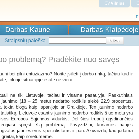
CV
Vilnius
Į 
Darbas Kaune
Darbas Klaipėdoje
Straipsnių paieška
rbo problemą? Pradėkite nuo savęs
uni bei pilni entuziazmo? Norite įsilieti į darbo rinką, tačiau kad ir
e, tokioje situacijoje esate ne vieni.
li ne tik Lietuvoje, tačiau ir visame pasaulyje. Paskutiniais
 jaunimo (18 – 25 metų) nedarbo rodiklis siekė 22,9 procentus.
ra tokia bloga kaip Ispanijoje ar Graikijoje. Ten jaunimo nedarbo
 statistiką, Lietuvoje esantis jaunimo nedarbo rodiklis šiuo metu yra
visos Europos Sąjungos vidurkis. Dėl šios truputį gąsdinančios
stengiasi spręsti šią problemą. Pavyzdžiui, kuriamos naujos
ngvatos jauniesiems specialistams ir pan. Akivaizdu, kad judama
p greitai, kaip norėtumėme.