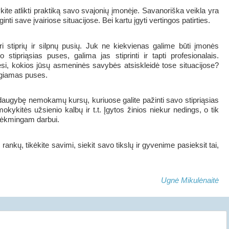
ykite atlikti praktiką savo svajonių įmonėje. Savanoriška veikla yra
nti save įvairiose situacijose. Bei kartu įgyti vertingos patirties.
ri stiprių ir silpnų pusių. Juk ne kiekvienas galime būti įmonės
 stipriąsias puses, galima jas stiprinti ir tapti profesionalais.
ėsi, kokios jūsų asmeninės savybės atsiskleidė tose situacijose?
igiamas puses.
i daugybę nemokamų kursų, kuriuose galite pažinti savo stipriąsias
kykitės užsienio kalbų ir t.t. Įgytos žinios niekur nedings, o tik
 sėkmingam darbui.
 rankų, tikėkite savimi, siekit savo tikslų ir gyvenime pasieksit tai,
Ugnė Mikulėnaitė