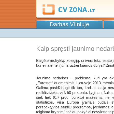
Darbas Vilniuje
Kaip spręsti jaunimo neda
Baigėte mokyklą, kolegiją, universitetą, esate ja
kur einate, ten jums užtrenkiamos durys? Žinokit
Jaunimo nedarbas – problema, kuri yra aktua
„Eurostat“ duomenimis Lietuvoje 2013 metais
Galima pasidžiaugti tik tuo, kad situacija nė
rodiklis siekia virš 50 procentų. Lyginant šalių
šiek tiek (0,7 proc. punkto) mažesnis, nei 
statistikos, visa Europa įvairiais būdais 
perspektyvios studijų programos, įvedamos le
teigiama kryptimi, tačiau pokyčiai nevyksta tai