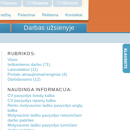
CV
Kaunas
CV
Klaipėda
CV
Užsienis
pradžią
Patarimai
Reklama
Kontaktai
Darbas užsienyje
RUBRIKOS:
Visos
Ieškantiems darbo (71)
Laisvalaikiui (11)
Portalo atnaujinimai/renginiai (4)
Darbdaviams (12)
NAUDINGA INFORMACIJA:
CV pavyzdys švedų kalba
CV pavyzdys ispanų kalba
Rimto motyvacinio laiško pavyzdys anglų
kalba
Motyvacinio laiško pavyzdys neturinčiam
darbo patirties
Motyvacinio laiško pavyzdys turinčiam