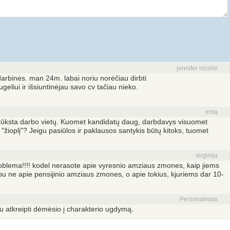
jennifer nicolle
darbinės. man 24m. labai noriu norėčiau dirbti
geliui ir išsiuntinėjau savo cv tačiau nieko.
irma
trūksta darbo vietų. Kuomet kandidatų daug, darbdavys visuomet
i "žioplį"? Jeigu pasiūlos ir paklausos santykis būtų kitoks, tuomet
virginija
blema!!!! kodel nerasote apie vyresnio amziaus zmones, kaip jiems
lbu ne apie pensijinio amziaus zmones, o apie tokius, kjuriems dar 10-
Personalistas
au atkreipti dėmėsio į charakterio ugdymą.