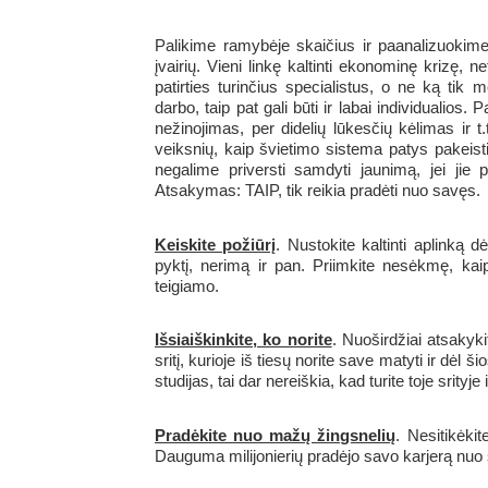
Palikime ramybėje skaičius ir paanalizuokime
įvairių. Vieni linkę kaltinti ekonominę krizę, 
patirties turinčius specialistus, o ne ką tik
darbo, taip pat gali būti ir labai individualio
nežinojimas, per didelių lūkesčių kėlimas ir t
veiksnių, kaip švietimo sistema patys pakeisti
negalime priversti samdyti jaunimą, jei jie
Atsakymas: TAIP, tik reikia pradėti nuo savęs.
Keiskite požiūrį
. Nustokite kaltinti aplinką d
pyktį, nerimą ir pan. Priimkite nesėkmę, kaip
teigiamo.
Išsiaiškinkite, ko norite
. Nuoširdžiai atsakyki
sritį, kurioje iš tiesų norite save matyti ir dėl 
studijas, tai dar nereiškia, kad turite toje srityje 
Pradėkite nuo mažų žingsnelių
. Nesitikėki
Dauguma milijonierių pradėjo savo karjerą nuo 