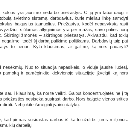
 kokios yra jaunimo nedarbo priežastys. O jų yra labai daug ir
netobulą švietimo sistemą, darbdavius, kurie mieliau linkę samdyti
 mokslus baigusius jaunuolius. Priežastys, kodėl nepavyksta rasti
s. Pavyzdžiui, siūlomas atlyginimas yra per mažas, savo paties norų
.t. Skirtingi žmonės – skirtingos priežastys. Akivaizdu, kad tokių
 negalime, todėl šį darbą palikime politikams. Darbdavių taip pat
 patys to nenori. Kyla klausimas, ar galime, ką nors padaryti?
ėl nesėkmių. Nuo to situacija nepasikeis, o viduje jausite liūdesį,
 pamoką ir pamėginkite kiekvienoje situacijoje įžvelgti ką nors
te sau į klausimą, ką norite veikti. Galbūt koncentruojatės ne į tą
šios priežasties nesiseka susirasti darbo. Nors baigėte vienos srities
ir dirbti. Nebijokite išmėginti įvairių dalykų.
te, kad pirmas susirastas darbas iš karto uždirbs jums milijonus.
smulkių darbelių.