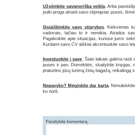
Užsiimkite savanoriška veikla
. Arba pasisiūl
puiki proga atrasti savo stipriąsias puses, išmėgi
Išsiaiškinkite savo stiprybes
. Kiekvienas tu
vadovais, tačiau to ir nereikia. Atradus savo
Pagalvokite apie situacijas, kuriose jums sek
Kurdami savo CV aiškiai akcentuokite savo te
Investuokite į save
. Šiais laikais galima rast
puses ir pan. Domėkitės, skaitykite knygas, mo
praturtins jūsų turimą žinių bagažą, reikalingą
Nepavyko? Mėginkite dar kartą
. Nenuleiskite
ko norit.
Parašykite komentarą: