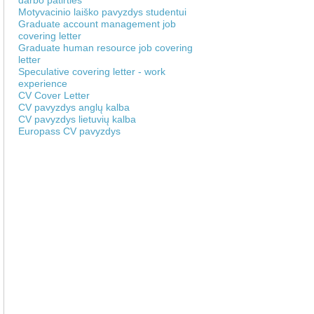
darbo patirties
Motyvacinio laiško pavyzdys studentui
Graduate account management job
covering letter
Graduate human resource job covering
letter
Speculative covering letter - work
experience
CV Cover Letter
CV pavyzdys anglų kalba
CV pavyzdys lietuvių kalba
Europass CV pavyzdys