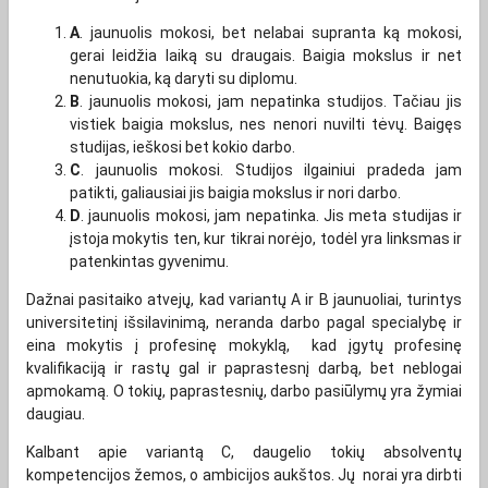
A
. jaunuolis mokosi, bet nelabai supranta ką mokosi,
gerai leidžia laiką su draugais. Baigia mokslus ir net
nenutuokia, ką daryti su diplomu.
B
. jaunuolis mokosi, jam nepatinka studijos. Tačiau jis
vistiek baigia mokslus, nes nenori nuvilti tėvų. Baigęs
studijas, ieškosi bet kokio darbo.
C
. jaunuolis mokosi. Studijos ilgainiui pradeda jam
patikti, galiausiai jis baigia mokslus ir nori darbo.
D
. jaunuolis mokosi, jam nepatinka. Jis meta studijas ir
įstoja mokytis ten, kur tikrai norėjo, todėl yra linksmas ir
patenkintas gyvenimu.
Dažnai pasitaiko atvejų, kad variantų A ir B jaunuoliai, turintys
universitetinį išsilavinimą, neranda darbo pagal specialybę ir
eina mokytis į profesinę mokyklą, kad įgytų profesinę
kvalifikaciją ir rastų gal ir paprastesnį darbą, bet neblogai
apmokamą. O tokių, paprastesnių, darbo pasiūlymų yra žymiai
daugiau.
Kalbant apie variantą C, daugelio tokių absolventų
kompetencijos žemos, o ambicijos aukštos. Jų norai yra dirbti