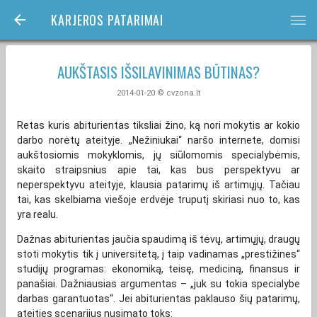
KARJEROS PATARIMAI
bars
AUKŠTASIS IŠSILAVINIMAS BŪTINAS?
2014-01-20 © cvzona.lt
Retas kuris abiturientas tiksliai žino, ką nori mokytis ar kokio
darbo norėtų ateityje. „Nežiniukai“ naršo internete, domisi
aukštosiomis mokyklomis, jų siūlomomis specialybėmis,
skaito straipsnius apie tai, kas bus perspektyvu ar
neperspektyvu ateityje, klausia patarimų iš artimųjų. Tačiau
tai, kas skelbiama viešoje erdvėje truputį skiriasi nuo to, kas
yra realu.
Dažnas abiturientas jaučia spaudimą iš tėvų, artimųjų, draugų
stoti mokytis tik į universitetą, į taip vadinamas „prestižines“
studijų programas: ekonomiką, teisę, mediciną, finansus ir
panašiai. Dažniausias argumentas – „juk su tokia specialybe
darbas garantuotas“. Jei abiturientas paklauso šių patarimų,
ateities scenarijus nusimato toks: