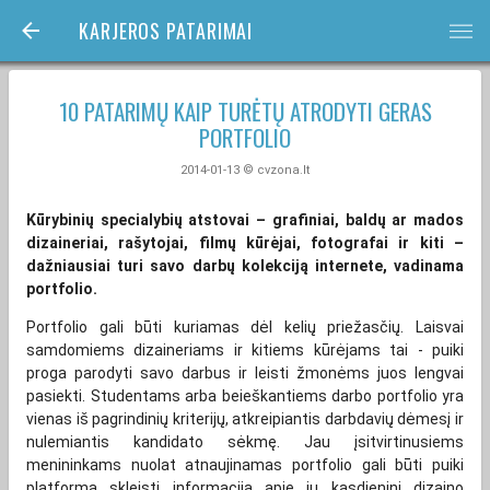
KARJEROS PATARIMAI
bars
10 PATARIMŲ KAIP TURĖTŲ ATRODYTI GERAS
PORTFOLIO
2014-01-13 © cvzona.lt
Kūrybinių specialybių atstovai – grafiniai, baldų ar mados
dizaineriai, rašytojai, filmų kūrėjai, fotografai ir kiti –
dažniausiai turi savo darbų kolekciją internete, vadinama
portfolio.
Portfolio gali būti kuriamas dėl kelių priežasčių. Laisvai
samdomiems dizaineriams ir kitiems kūrėjams tai - puiki
proga parodyti savo darbus ir leisti žmonėms juos lengvai
pasiekti. Studentams arba beieškantiems darbo portfolio yra
vienas iš pagrindinių kriterijų, atkreipiantis darbdavių dėmesį ir
nulemiantis kandidato sėkmę. Jau įsitvirtinusiems
menininkams nuolat atnaujinamas portfolio gali būti puiki
platforma skleisti informaciją apie jų kasdieninį dizaino