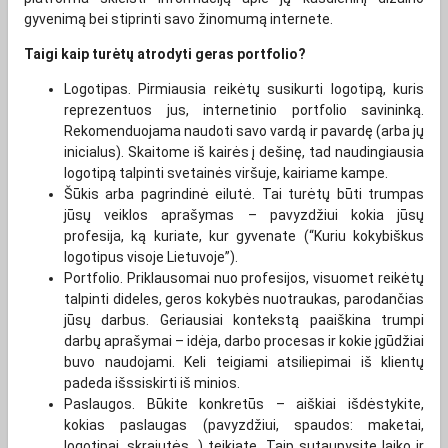
gyvenimą bei stiprinti savo žinomumą internete.
Taigi kaip turėtų atrodyti geras portfolio?
Logotipas. Pirmiausia reikėtų susikurti logotipą, kuris
reprezentuos jus, internetinio portfolio savininką.
Rekomenduojama naudoti savo vardą ir pavardę (arba jų
inicialus). Skaitome iš kairės į dešinę, tad naudingiausia
logotipą talpinti svetainės viršuje, kairiame kampe.
Šūkis arba pagrindinė eilutė. Tai turėtų būti trumpas
jūsų veiklos aprašymas – pavyzdžiui kokia jūsų
profesija, ką kuriate, kur gyvenate (“Kuriu kokybiškus
logotipus visoje Lietuvoje”).
Portfolio. Priklausomai nuo profesijos, visuomet reikėtų
talpinti dideles, geros kokybės nuotraukas, parodančias
jūsų darbus. Geriausiai kontekstą paaiškina trumpi
darbų aprašymai – idėja, darbo procesas ir kokie įgūdžiai
buvo naudojami. Keli teigiami atsiliepimai iš klientų
padeda išssiskirti iš minios.
Paslaugos. Būkite konkretūs – aiškiai išdėstykite,
kokias paslaugas (pavyzdžiui, spaudos: maketai,
logotipai, skrajutės…) teikiate. Taip sutaupysite laiko ir