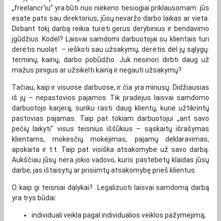
„freelancr‘iu“ yra būti nuo niekeno tiesiogiai priklausomam: jūs
esate pats sau direktorius, jūsų nevaržo darbo laikas ar vieta.
Dirbant tokį darbą reikia turėti gerus derybinius ir bendavimo
įgūdžius. Kodėl? Laisvai samdomi darbuotojai su klientais turi
derėtis nuolat – ieškoti sau užsakymų, dėrėtis dėl jų sąlygų:
terminų, kainų, darbo pobūdžio. Juk nesinori dirbti daug už
mažus pinigus ar užsikelti kainą ir negauti užsakymų?
Tačiau, kaip ir visuose darbuose, ir čia yra minusų. Didžiausias
iš jų – nepastovios pajamos. Tik pradėjus laisvai samdomo
darbuotojo karjerą, sunku rasti daug klientų, kurie užtikrintų
pastovias pajamas. Taip pat tokiam darbuotojui „ant savo
pečių laikyti“ visus teisnius iššūkius – sąskaitų išrašymas
klientams, mokesčių mokėjimas, pajamų deklaravimas,
apskaita ir t.t. Taip pat visiška atsakomybė už savo darbą.
Aukščiau jūsų nėra jokio vadovo, kuris pastebėtų klaidas jūsų
darbe, jas ištaisytų ar prisiimtų atsakomybę prieš klientus.
O kaip gi teisniai dalykai? Legalizuoti laisvai samdomą darbą
yra trys būdai:
individuali veikla pagal individualios veiklos pažymėjimą;