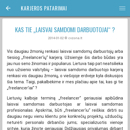
KARJEROS PATARIMAI
bars
KAS TIE „LAISVAI SAMDOMI DARBUOTOJAI“ ?
2014-01-02 © cvzona.lt
Vis daugiau žmonių renkasi laisvai samdomų darbuotojų arba
tiesiog „freelancer‘ių“ karjerą. Užsienyje šis darbo būdas yra
jau nuo seno žinomas ir populiarus. Lietuva taip pat neatsilieka
nuo užsienio valstybių – laisvai samdomo darbuotojo karjerą
renkasi vis daugiau žmonių, o viešojoje erdvėje kyla diskusijos
šia tema. Taigi, pakalbėkime ir mes plačiau apie tai, kas gi tie
„freelancer‘iai“ ?
Lietuvių kalboje terminą „freelancer“ geriausiai apibūdina
laisvai samdomas darbuotojas ar laisvai samdomas
profesionalas. Apskritai, būti „freelancer‘iu“ reiškia: dirbti su
daugiau negu vienu klientu prie konkrečių projektų, užduočių;
neturėti personalo dirbančio jums; specializuotis vienoje
srityje, kurią žinote geriausiai. Didžiausias privalumas dirbant