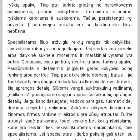
ryškių spalvų. Taip pat tarkite griežtą ne berankovėms
palaidinėms, gilioms iškirptėms, trumpiems sijonams,
ryškiems karoliams ir auskarams. Tačiau persistengti irgi
neverta. Į pardavėjos pokalbį eiti su kostiumėliu tikrai
nebūtina.
Specialistams šiuo atžvilgiu reiktų rengtis tik dalykiškai.
Laisvalaikio rūbai yra nepageidaujami. Paprastas kostiumėlis
arba dalykinė suknelė moterims ir marškiniai vyrams yra
būtini. Geriausiai, jeigu jie būtų neutralių arba tamsių spalvų.
Pasirūpinkite ir detalėmis: įsigykite geros kokybės odinę
rankinę arba portfelį. Taip pat atkreipkite dėmesį į batus – jie
turi blizgėti, nes dauguma darbdavių atkreipia dėmesį būtent į
šią aprangos detalę. Siūlome vengti aukštakulnių vadinamų
„špilkomis“, priauginamų nagų ir stipriai išsišokančių aprangos
detalių. Jeigu kandidatuojate į vadovo pareigas, tuomet didelį
dėmesį kreipkite į solidumą. Aukštos kokybės kostiumas,
žinomos firmos rankinė ir laikrodis yra Jūsų atributai. Turite
atrodyti ypač patikimas, todėl venkite bet kokių išsišokimų,
kurie yra leistini tiek nekvalifikuotiems darbininkams, tiek
specialistams. Jei specialistas į darbo pokalbį gali ateiti su