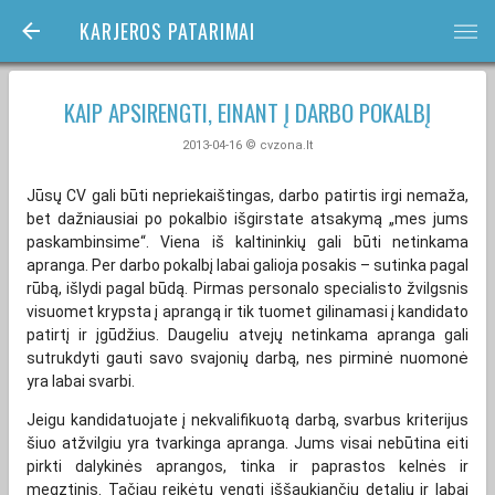
KARJEROS PATARIMAI
bars
KAIP APSIRENGTI, EINANT Į DARBO POKALBĮ
2013-04-16 © cvzona.lt
Jūsų CV gali būti nepriekaištingas, darbo patirtis irgi nemaža,
bet dažniausiai po pokalbio išgirstate atsakymą „mes jums
paskambinsime“. Viena iš kaltininkių gali būti netinkama
apranga. Per darbo pokalbį labai galioja posakis – sutinka pagal
rūbą, išlydi pagal būdą. Pirmas personalo specialisto žvilgsnis
visuomet krypsta į aprangą ir tik tuomet gilinamasi į kandidato
patirtį ir įgūdžius. Daugeliu atvejų netinkama apranga gali
sutrukdyti gauti savo svajonių darbą, nes pirminė nuomonė
yra labai svarbi.
Jeigu kandidatuojate į nekvalifikuotą darbą, svarbus kriterijus
šiuo atžvilgiu yra tvarkinga apranga. Jums visai nebūtina eiti
pirkti dalykinės aprangos, tinka ir paprastos kelnės ir
megztinis. Tačiau reikėtų vengti iššaukiančių detalių ir labai